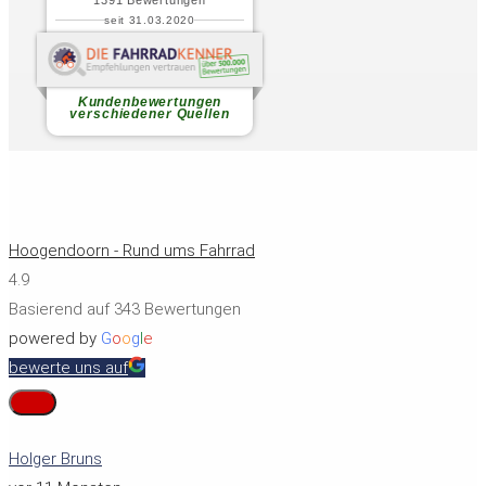
Hoogendoorn - Rund ums Fahrrad
4.9
Basierend auf 343 Bewertungen
powered by
G
o
o
g
l
e
bewerte uns auf
Holger Bruns