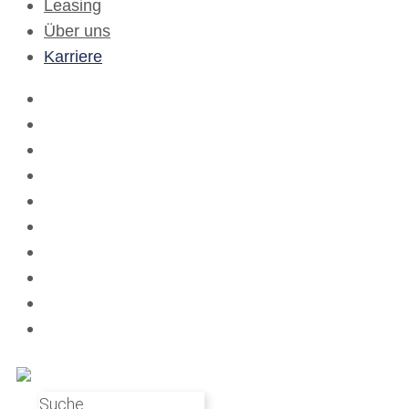
Leasing
Über uns
Karriere
Home
Beratung
Fahrspaßgarantie
Shop
Werkstatt
Termin
Live & Direkt
Leasing
Über uns
Karriere
Suche