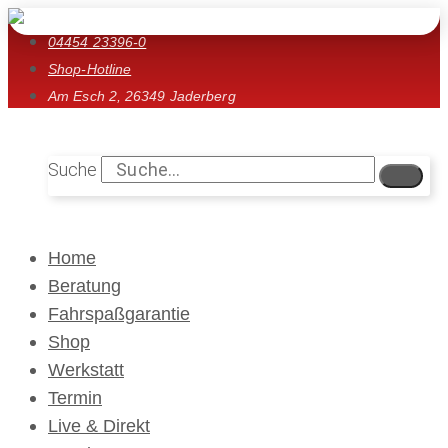
– 12:30 Uhr
04454 23396-0
Shop-Hotline
Am Esch 2, 26349 Jaderberg
Suche
Home
Beratung
Fahrspaßgarantie
Shop
Werkstatt
Termin
Live & Direkt